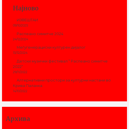
Најново
ИЗВЕШТАИ
09/10/2025
Распеано симитче 2024
24/12/2024
Меѓугенерациски културен дијалог
13/12/2024
Детски музички фестивал “ Распеано симитче
2022“
29/11/2022
Алтернативни простори за културни настани во
Крива Паланка
14/10/2022
Архива