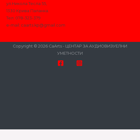
ул.Никола Тесла 55,
1330 Крива Паланка.
Тел: 078-323-379
e-mail:
caarts.kp@gmail.com
Copyright © 2026 CaArts - ЦЕНТАР ЗА АУДИОВИЗУЕЛНИ
УМЕТНОСТИ
Оваа веб-страница користи колачиња кои помагаат на веб-