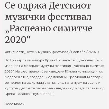
Се одржа Детскиот
Детскиот
музички
музички фестивал
фестивал
„Распеано
„Распеано симитче
симитче
2020“
2020“
Активности
,
Детски музички фестивал
/
Caarts
/
19/12/2020
Во Центарот за култура Крива Паланка се одржа шестото
издание на Детскиот музички фестивал „Распеано симитче
2020“. На фестивалот беа изведени 10 нови композиции, со
модерен стил, создадени од локални и регионални автори,
во прилог на афирмацијата на локалната музичка сцена и
култура. Детските песни беа изведени од млади таленти од
Крива Паланка и Куманово […]
Read More »