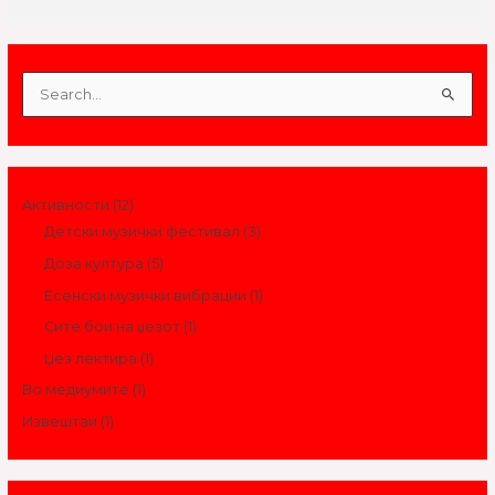
S
e
a
r
Активности
(12)
c
Детски музички фестивал
(3)
h
Доза култура
(5)
f
o
Есенски музички вибрации
(1)
r
Сите бои на џезот
(1)
:
Џез лектира
(1)
Во медиумите
(1)
Извештаи
(1)