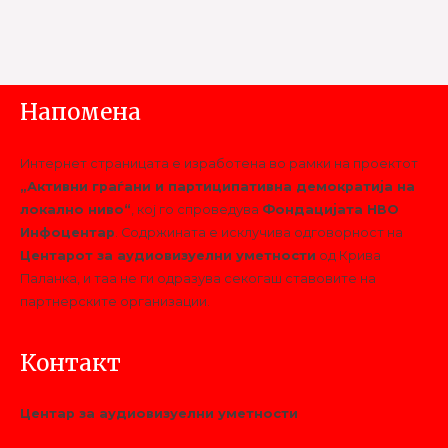
Напомена
Интернет страницата е изработена во рамки на проектот
„Активни граѓани и партиципативна демократија на
локално ниво“
, кој го спроведува
Фондацијата НВО
Инфоцентар
. Содржината е исклучива одговорност на
Центарот за аудиовизуелни уметности
од Крива
Паланка, и таа не ги одразува секогаш ставовите на
партнерските организации.
Контакт
Центар за аудиовизуелни уметности